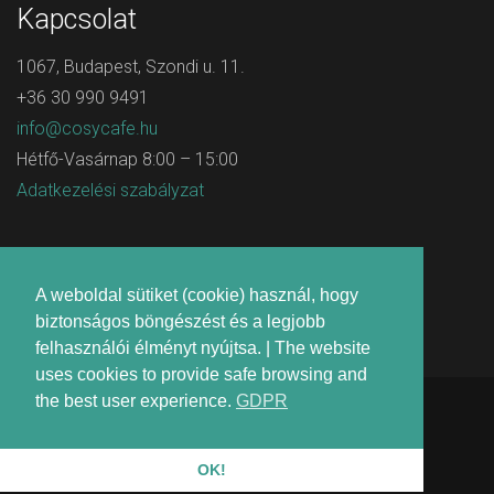
Kapcsolat
1067, Budapest, Szondi u. 11.
+36 30 990 9491
info@cosycafe.hu
Hétfő-Vasárnap 8:00 – 15:00
Adatkezelési szabályzat
A weboldal sütiket (cookie) használ, hogy
biztonságos böngészést és a legjobb
felhasználói élményt nyújtsa. | The website
uses cookies to provide safe browsing and
the best user experience.
GDPR
All Rights Reserved © Cosy Cafe | Made with 💚 by
DigitalCareStudio Kft.
&
Arculat
OK!
E-mail
Facebook
Instagram
Tripadvisor
Tiktok