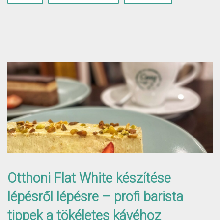
Otthoni Flat White készítése
lépésről lépésre – profi barista
tippek a tökéletes kávéhoz