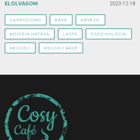
ELOLVASOM
2023-12-18
CAPPUCCINO
KÁVÉ
KÁVÉZÓ
KOFFEIN HATÁSA
LATTE
PSZICHOLÓGIA
REGGELI
REGGELI KÁVÉ