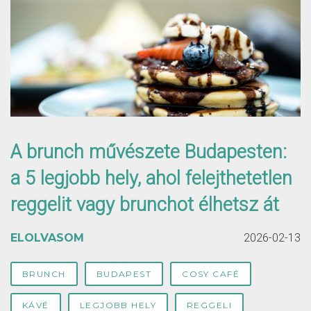
A brunch művészete Budapesten:
a 5 legjobb hely, ahol felejthetetlen
reggelit vagy brunchot élhetsz át
ELOLVASOM
2026-02-13
BRUNCH
BUDAPEST
COSY CAFÉ
KÁVÉ
LEGJOBB HELY
REGGELI