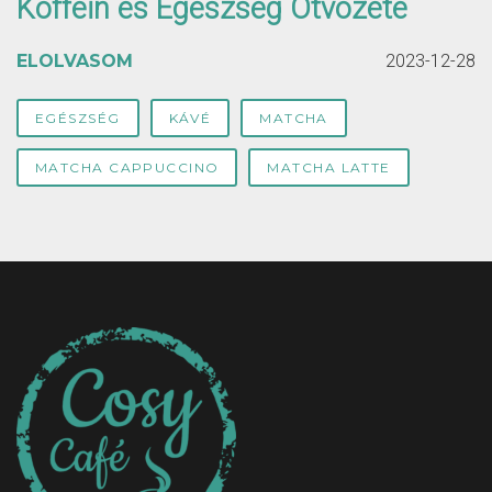
Koffein és Egészség Ötvözete
ELOLVASOM
2023-12-28
EGÉSZSÉG
KÁVÉ
MATCHA
MATCHA CAPPUCCINO
MATCHA LATTE