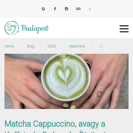
Skip
to
E-mail
Facebook
Instagram
Tripadvisor
Tiktok
content
Home
/
Blog
/
2023
/
december
/
28
Nap:
2023.
december
28.
Matcha Cappuccino, avagy a