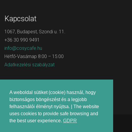
Kapcsolat
1067, Budapest, Szondi u. 11.
+36 30 990 9491
info@cosycafe.hu
Hétfő-Vasárnap 8:00 – 15:00
Adatkezelési szabályzat
A weboldal sütiket (cookie) használ, hogy
biztonságos böngészést és a legjobb
felhasználói élményt nyújtsa. | The website
uses cookies to provide safe browsing and
the best user experience.
GDPR
All Rights Reserved © Cosy Cafe | Made with 💚 by
DigitalCareStudio Kft.
&
Arculat