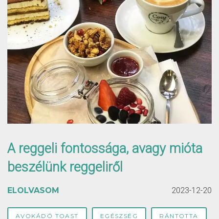
A reggeli fontossága, avagy mióta
beszélünk reggeliről
ELOLVASOM
2023-12-20
AVOKÁDÓ TOAST
EGÉSZSÉG
RÁNTOTTA