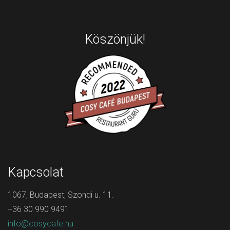
Köszönjük!
Kapcsolat
1067, Budapest, Szondi u. 11.
+36 30 990 9491
info@cosycafe.hu