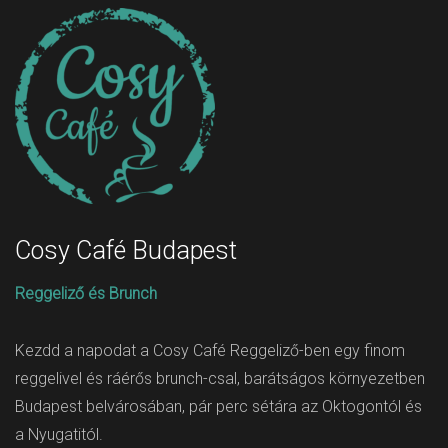
Cosy Café Budapest
Reggeliző és Brunch
Kezdd a napodat a Cosy Café Reggeliző-ben egy finom
reggelivel és ráérős brunch-csal, barátságos környezetben
Budapest belvárosában, pár perc sétára az Oktogontól és
a Nyugatitól.