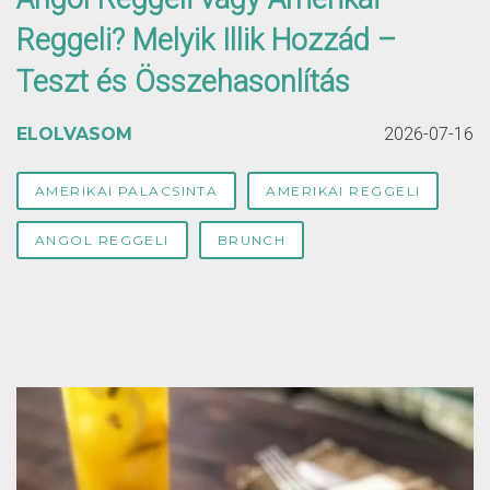
Reggeli? Melyik Illik Hozzád –
Teszt és Összehasonlítás
ELOLVASOM
2026-07-16
AMERIKAI PALACSINTA
AMERIKAI REGGELI
ANGOL REGGELI
BRUNCH