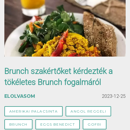
Brunch szakértőket kérdezték a
tökéletes Brunch fogalmáról
ELOLVASOM
2023-12-25
AMERIKAI PALACSINTA
ANGOL REGGELI
BRUNCH
EGGS BENEDICT
GOFRI