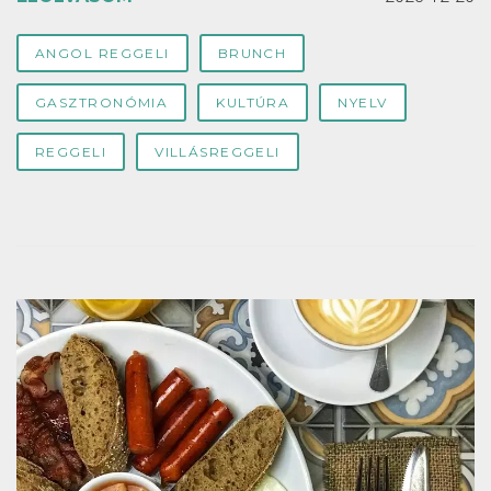
ANGOL REGGELI
BRUNCH
GASZTRONÓMIA
KULTÚRA
NYELV
REGGELI
VILLÁSREGGELI